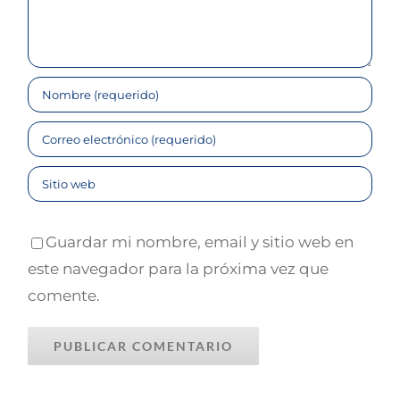
ENLACES LEGALES
Aviso Legal
Política de Privacidad
Política de Cookies
CONTACTA CONMIGO
Guardar mi nombre, email y sitio web en
este navegador para la próxima vez que
☎
625 780 448
comente.
📧
javier@javiercano.net
LinkedIn
Twitter
YouTube