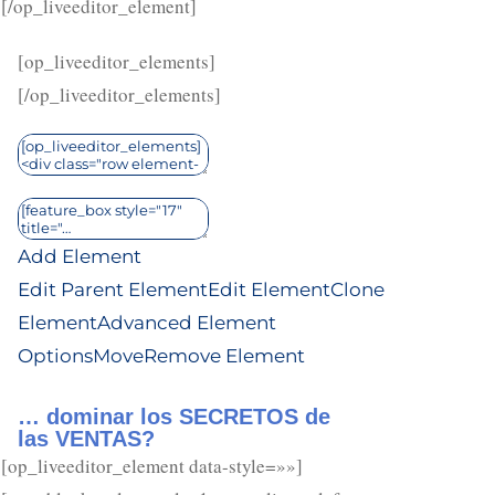
[/op_liveeditor_element]
[op_liveeditor_elements]
[/op_liveeditor_elements]
Add Element
Edit Parent Element
Edit Element
Clone
Element
Advanced Element
Options
Move
Remove Element
… dominar los SECRETOS de
las VENTAS?
[op_liveeditor_element data-style=»»]