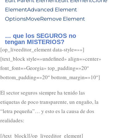
Edit Parent Element
Edit Element
Clone
Element
Advanced Element
Options
Move
Remove Element
… que los SEGUROS no
tengan MISTERIOS?
[op_liveeditor_element data-style=»»]
[text_block style=»undefined» align=»center»
font_font=»Georgia» top_padding=»20″
bottom_padding=»20″ bottom_margin=»10″]
El sector seguros siempre ha tenido las
etiquetas de poco transparente, un engaño, la
“letra pequeña”… y esto es la causa de dos
realidades:
[/text_block][/op_liveeditor_element]