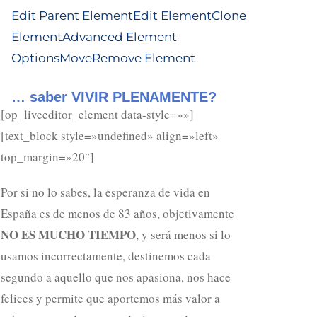
Edit Parent Element
Edit Element
Clone
Element
Advanced Element
Options
Move
Remove Element
… saber VIVIR PLENAMENTE?
[op_liveeditor_element data-style=»»]
[text_block style=»undefined» align=»left»
top_margin=»20″]
Por si no lo sabes, la esperanza de vida en
España es de menos de 83 años, objetivamente
NO ES MUCHO TIEMPO
, y será menos si lo
usamos incorrectamente, destinemos cada
segundo a aquello que nos apasiona, nos hace
felices y permite que aportemos más valor a