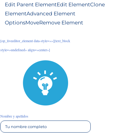
Edit Parent Element
Edit Element
Clone
Element
Advanced Element
Options
Move
Remove Element
[op_liveeditor_element data-style=»»][text_block
style=»undefined» align=»center»]
Nombre y apellidos