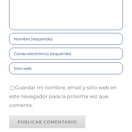
ENLACES LEGALES
Aviso Legal
Política de Privacidad
Política de Cookies
Guardar mi nombre, email y sitio web en
este navegador para la próxima vez que
CONTACTA CONMIGO
comente.
☎
625 780 448
📧
javier@javiercano.net