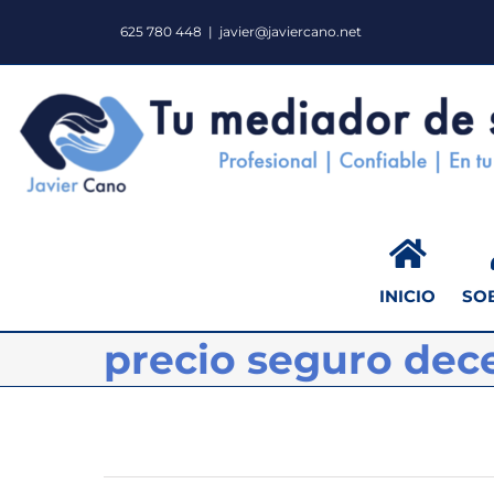
Saltar
625 780 448
|
javier@javiercano.net
al
contenido
INICIO
SO
precio seguro dec