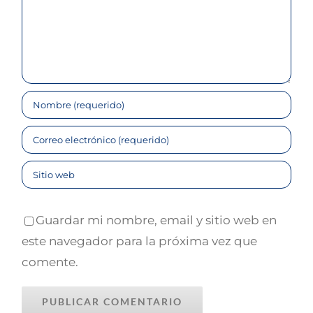
ENLACES LEGALES
Aviso Legal
Política de Privacidad
Política de Cookies
Guardar mi nombre, email y sitio web en
este navegador para la próxima vez que
CONTACTA CONMIGO
comente.
☎
625 780 448
📧
javier@javiercano.net