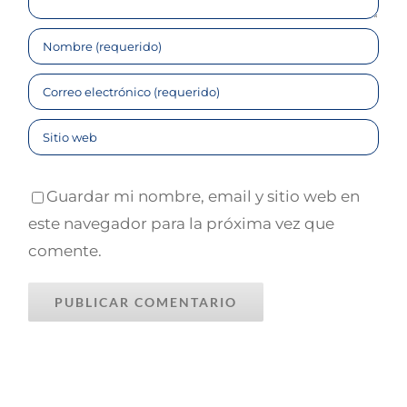
ENLACES LEGALES
Aviso Legal
Política de Privacidad
Política de Cookies
Guardar mi nombre, email y sitio web en
este navegador para la próxima vez que
CONTACTA CONMIGO
comente.
☎
625 780 448
📧
javier@javiercano.net
LinkedIn
Twitter
YouTube