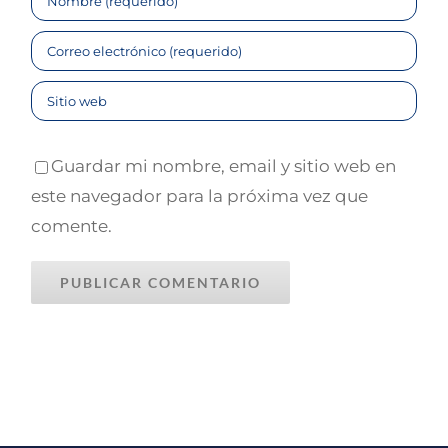
ENLACES LEGALES
Aviso Legal
Política de Privacidad
Política de Cookies
Guardar mi nombre, email y sitio web en
este navegador para la próxima vez que
CONTACTA CONMIGO
comente.
☎
625 780 448
📧
javier@javiercano.net
LinkedIn
Twitter
YouTube